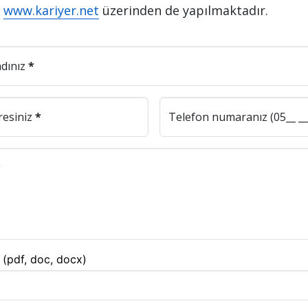
z
www.kariyer.net
üzerinden de yapılmaktadır.
adınız
*
resiniz
*
Telefon numaranız (05__ ___
*
(pdf, doc, docx)