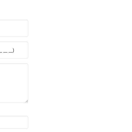
 __ __)