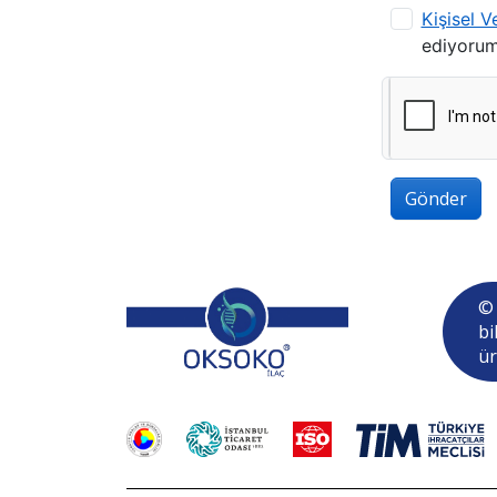
Kişisel V
ediyorum
Gönder
© 
bi
ür