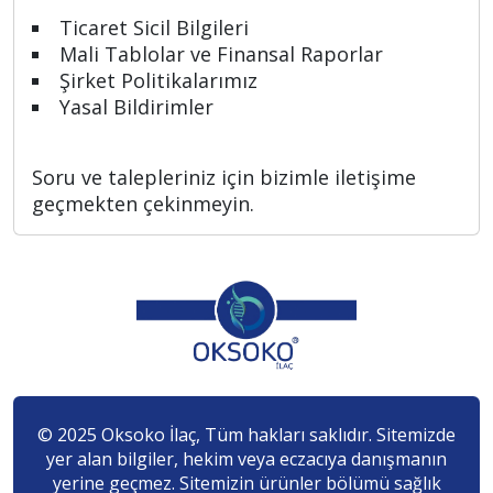
Ticaret Sicil Bilgileri
Mali Tablolar ve Finansal Raporlar
Şirket Politikalarımız
Yasal Bildirimler
Soru ve talepleriniz için bizimle iletişime
geçmekten çekinmeyin.
© 2025 Oksoko İlaç, Tüm hakları saklıdır. Sitemizde
yer alan bilgiler, hekim veya eczacıya danışmanın
yerine geçmez. Sitemizin ürünler bölümü sağlık